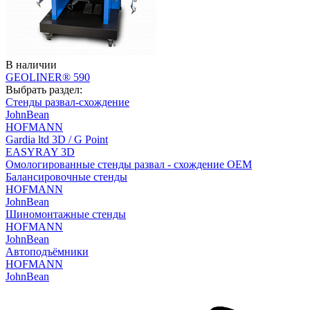
В наличии
GEOLINER® 590
Выбрать раздел:
Стенды развал-схождение
JohnBean
HOFMANN
Gardia ltd 3D / G Point
EASYRAY 3D
Омологированные стенды развал - схождение OEM
Балансировочные стенды
HOFMANN
JohnBean
Шиномонтажные стенды
HOFMANN
JohnBean
Автоподъёмники
HOFMANN
JohnBean