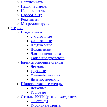
Сертификаты
Наши партнёры
Наши клиенты
Пресс-Центр
Реквизиты
Мы ремонтируем
Сервис
Подъемники
2-х стоечные
4-х стоечные
Плунжерные
Ножничные
Для шиномонтажа
Канавные (траверсы)
Балансировочные стенды
Легковые
Грузовые
Финишбалансеры
Диагностические
Шиномонтажные стенды
Легковые
Грузовые
Стенды РУУК (развал-схождение)
3D стенды
Гибридные стенты