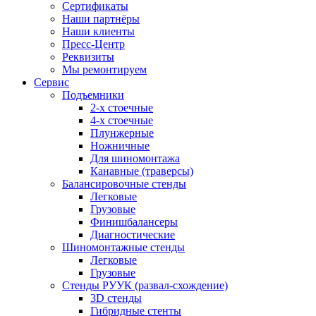
Сертификаты
Наши партнёры
Наши клиенты
Пресс-Центр
Реквизиты
Мы ремонтируем
Сервис
Подъемники
2-х стоечные
4-х стоечные
Плунжерные
Ножничные
Для шиномонтажа
Канавные (траверсы)
Балансировочные стенды
Легковые
Грузовые
Финишбалансеры
Диагностические
Шиномонтажные стенды
Легковые
Грузовые
Стенды РУУК (развал-схождение)
3D стенды
Гибридные стенты