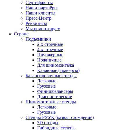
Сертификаты
Наши партнёры
Наши клиенты
Пресс-Центр
Реквизиты
Мы ремонтируем
Сервис
Подъемники
2-х стоечные
4-х стоечные
Плунжерные
Ножничные
Для шиномонтажа
Канавные (траверсы)
Балансировочные стенды
Легковые
Грузовые
Финишбалансеры
Диагностические
Шиномонтажные стенды
Легковые
Грузовые
Стенды РУУК (развал-схождение)
3D стенды
Гибридные стенты