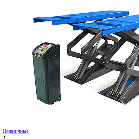
Ножничные
от