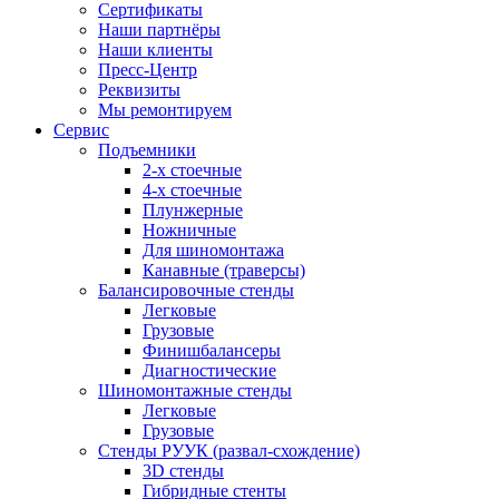
Сертификаты
Наши партнёры
Наши клиенты
Пресс-Центр
Реквизиты
Мы ремонтируем
Сервис
Подъемники
2-х стоечные
4-х стоечные
Плунжерные
Ножничные
Для шиномонтажа
Канавные (траверсы)
Балансировочные стенды
Легковые
Грузовые
Финишбалансеры
Диагностические
Шиномонтажные стенды
Легковые
Грузовые
Стенды РУУК (развал-схождение)
3D стенды
Гибридные стенты